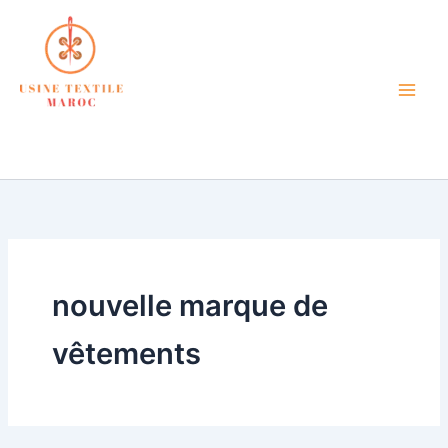
Aller
au
contenu
atelier de confection textile
petite quantité maroc
nouvelle marque de
vêtements