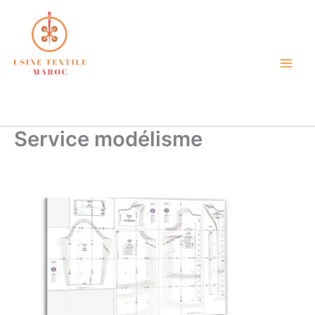
Aller
au
contenu
atelier de confection textile
petite quantité maroc
Service modélisme