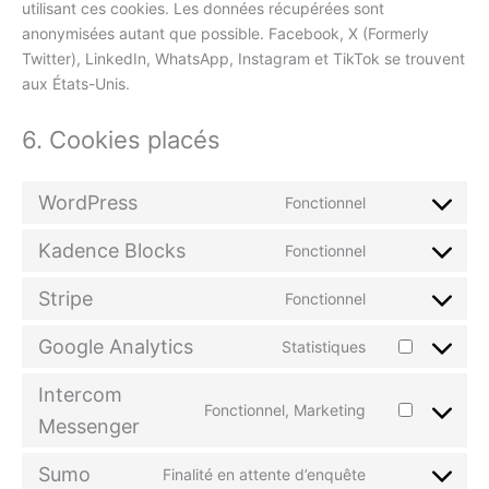
utilisant ces cookies. Les données récupérées sont
anonymisées autant que possible. Facebook, X (Formerly
Twitter), LinkedIn, WhatsApp, Instagram et TikTok se trouvent
aux États-Unis.
6. Cookies placés
WordPress
Fonctionnel
Consent
to
Kadence Blocks
Fonctionnel
service
Consent
wordpress
to
Stripe
Fonctionnel
service
Consent
kadence-
to
Google Analytics
Statistiques
blocks
service
Consent
stripe
to
Intercom
service
Fonctionnel, Marketing
Consent
google-
Messenger
to
analytics
service
Sumo
Finalité en attente d’enquête
Consent
intercom-