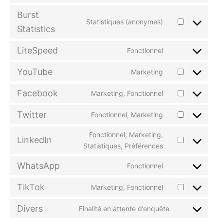
to
messenger
Burst
service
Statistiques (anonymes)
Consent
sumo
Statistics
to
service
LiteSpeed
Fonctionnel
Consent
burst-
to
statistics
YouTube
Marketing
service
Consent
litespeed
to
Facebook
Marketing, Fonctionnel
service
Consent
youtube
to
Twitter
Fonctionnel, Marketing
service
Consent
facebook
to
Fonctionnel, Marketing,
service
LinkedIn
Consent
Statistiques, Préférences
twitter
to
service
WhatsApp
Fonctionnel
Consent
linkedin
to
TikTok
Marketing, Fonctionnel
service
Consent
whatsapp
to
Divers
Finalité en attente d’enquête
service
Consent