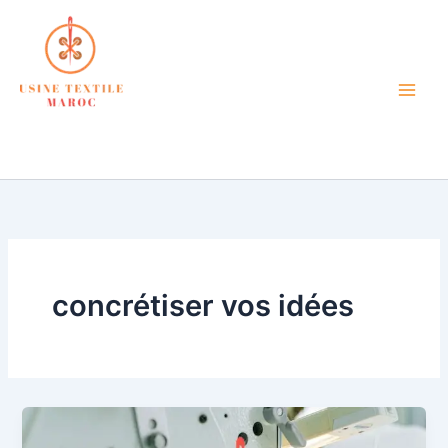
Aller
au
contenu
atelier de confection textile
petite quantité maroc
concrétiser vos idées