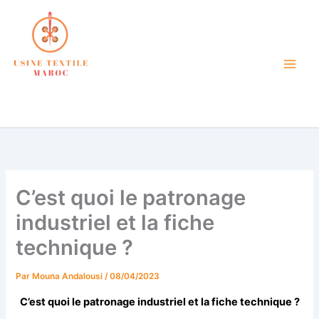
Aller
au
contenu
atelier de confection textile
petite quantité maroc
C’est quoi le patronage
industriel et la fiche
technique ?
Par
Mouna Andalousi
/
08/04/2023
C’est quoi le patronage industriel et la fiche technique ?