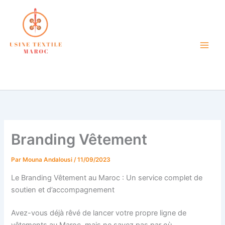
Aller
au
contenu
atelier de confection textile
petite quantité maroc
Branding Vêtement
Par
Mouna Andalousi
/
11/09/2023
Le Branding Vêtement au Maroc : Un service complet de
soutien et d’accompagnement
Avez-vous déjà rêvé de lancer votre propre ligne de
vêtements au Maroc, mais ne savez pas par où