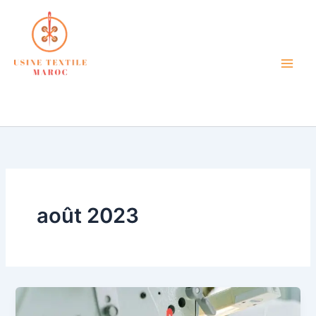
Aller
au
contenu
atelier de confection textile
petite quantité maroc
août 2023